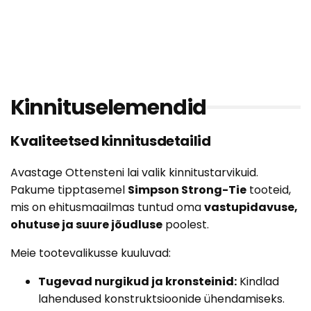
Kinnituselemendid
Kvaliteetsed kinnitusdetailid
Avastage Ottensteni lai valik kinnitustarvikuid.
Pakume tipptasemel
Simpson Strong-Tie
tooteid,
mis on ehitusmaailmas tuntud oma
vastupidavuse,
ohutuse ja suure jõudluse
poolest.
Meie tootevalikusse kuuluvad:
Tugevad nurgikud ja kronsteinid:
Kindlad
lahendused konstruktsioonide ühendamiseks.