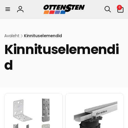
kohe
0
0
sisu
eset
Logi
juurde
sisse
Avaleht
Kinnituselemendid
Kinnituselemendi
d