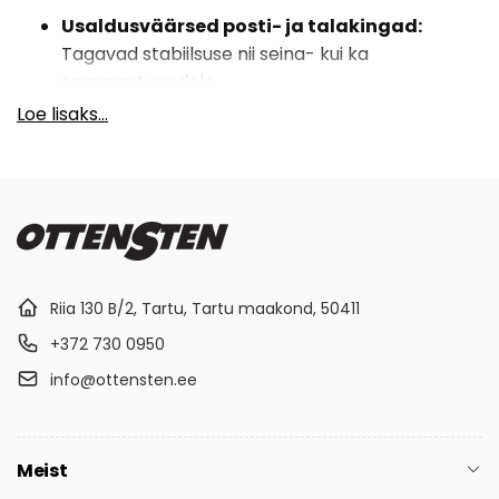
Usaldusväärsed posti- ja talakingad:
Tagavad stabiilsuse nii seina- kui ka
sammastugedele.
Loe lisaks...
Täppisreguleerimisega kiilud ja plokid:
Konstruktsioonide täpseks loodimiseks.
Keemilised ankrud:
Kõrge tugevusega
ankurdussegud nõudlikeks kinnitusteks.
Knappi peitühendused:
Innovatiivsed
süsteemid puitkonstruktsioonide esteetiliseks
Riia 130 B/2, Tartu, Tartu maakond, 50411
ühendamiseks.
+372 730 0950
Reguleeritavad terrassijalad:
Ideaalne
info@ottensten.ee
lahendus moodsate terrasside ehitamiseks ja
välistingimustes kasutamiseks.
Meist
Ehitatud kestma. Ekspertide poolt valitud.