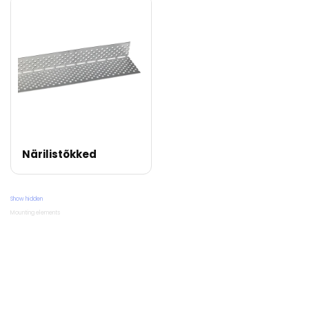
Närilistõkked
Show hidden
Mounting elements