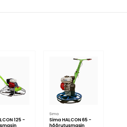
Müüja:
Sima
LCON 125 -
Sima HALCON 65 -
usmasin
hõõrutusmasin