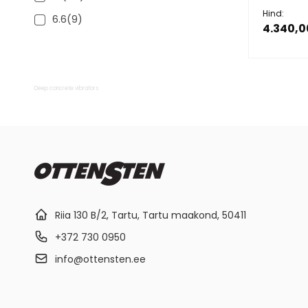
Kw(Hp)
Hind:
6.6(9)
4.340,0
Deep concrete vibrators
Riia 130 B/2, Tartu, Tartu maakond, 50411
+372 730 0950
info@ottensten.ee