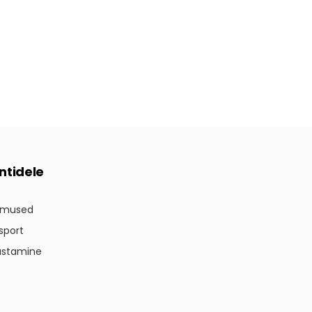
entidele
imused
sport
astamine