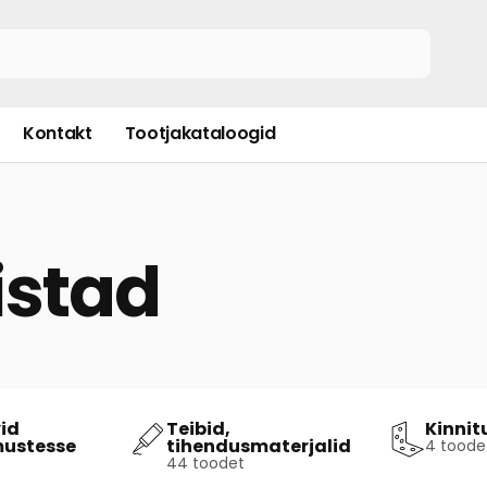
Kontakt
Tootjakataloogid
istad
id
Teibid,
Kinni
mustesse
tihendusmaterjalid
4 toode
44 toodet