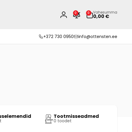
0
Vahesumma
0
0
eset
0,00 €
Logi
sisse
+372 730 0950
info@ottensten.ee
tuselemendid
Tootmisseadmed
t
0 toodet