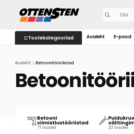
kohe
sisu
Otsi
juurde
Avaleht
E-pood
Tootekategooriad
Avaleht
Betoonitööriistad
Betoonitööri
Betooni
Puidukruv
viimistlustööriistad
välitingi
71 toodet
23 toodet