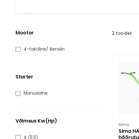
Liigu
tootevaliku
Mootor
2 toodet
juurde
Mootor
4-taktiline/ Bensiin
Starter
Starter
Manuaalne
Võimsus Kw(Hp)
Müüja:
Sima
Sima HA
hõõrut
Võimsus
4 (5.5)