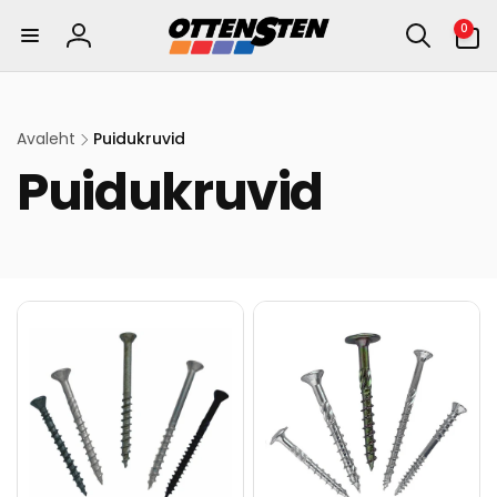
kohe
0
0
sisu
eset
Logi
juurde
sisse
Avaleht
Puidukruvid
Puidukruvid