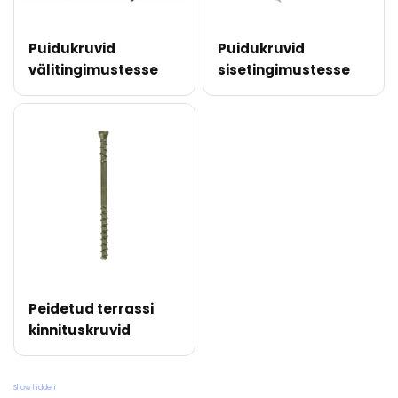
Puidukruvid
Puidukruvid
välitingimustesse
sisetingimustesse
Peidetud terrassi
kinnituskruvid
Show hidden